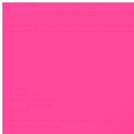
Saltar al contenido
Si quieres ver mis fotos , te daré una clave . mandame un email a...
Fotografo Book de Fotos profesional Especialista en fotografía erót
Fotografo Book de Fotos profesional Especialista en fotografía erót
Home
Home 2 2021
Portfolio bookdefotos
Book de fotos
Contact
El primer contacto para información es a través del email .
.. fotografo@bookdefotos.com