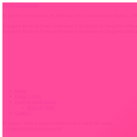
Saltar al contenido
Si quieres ver mis fotos , te daré una clave . mandame un email a...
Fotografo Book de Fotos profesional Especialista en fotografía erót
Fotografo Book de Fotos profesional Especialista en fotografía erót
Home
Home 2 2021
Portfolio bookdefotos
Book de fotos
Contact
El primer contacto para información es a través del email .
.. fotografo@bookdefotos.com
Home
Home 2 2021
Portfolio bookdefotos
Book de fotos
Contact
Sesiones en rios y pantanos