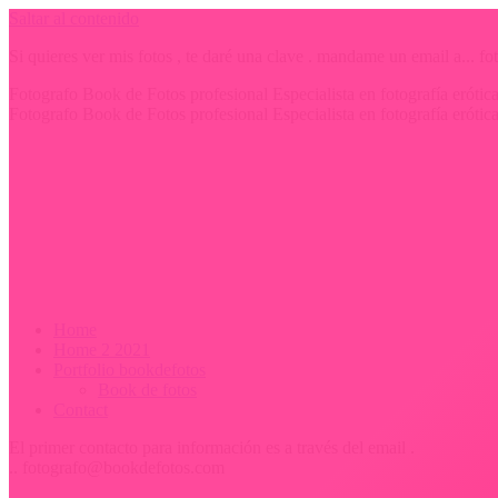
Saltar al contenido
Si quieres ver mis fotos , te daré una clave . mandame un email a...
Fotografo Book de Fotos profesional Especialista en fotografía erót
Fotografo Book de Fotos profesional Especialista en fotografía erót
Home
Home 2 2021
Portfolio bookdefotos
Book de fotos
Contact
El primer contacto para información es a través del email .
.. fotografo@bookdefotos.com