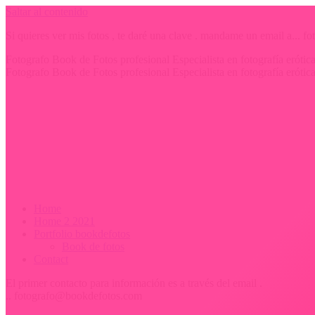
Saltar al contenido
Si quieres ver mis fotos , te daré una clave . mandame un email a...
Fotografo Book de Fotos profesional Especialista en fotografía erót
Fotografo Book de Fotos profesional Especialista en fotografía erót
Home
Home 2 2021
Portfolio bookdefotos
Book de fotos
Contact
El primer contacto para información es a través del email .
.. fotografo@bookdefotos.com