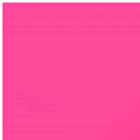
Saltar al contenido
Si quieres ver mis fotos , te daré una clave . mandame un email a...
Fotografo Book de Fotos profesional Especialista en fotografía erót
Fotografo Book de Fotos profesional Especialista en fotografía erót
Home
Home 2 2021
Portfolio bookdefotos
Book de fotos
Contact
El primer contacto para información es a través del email .
.. fotografo@bookdefotos.com